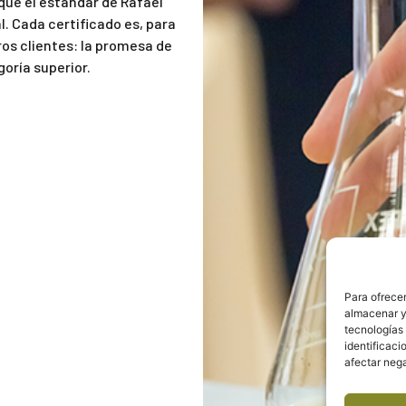
que el estándar de Rafael
. Cada certificado es, para
os clientes: la promesa de
oría superior.
Para ofrecer
almacenar y/
tecnologías
identificaci
afectar nega